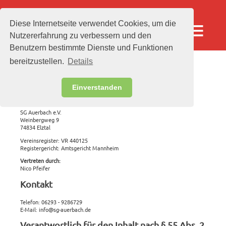
Diese Internetseite verwendet Cookies, um die
menu
Nutzererfahrung zu verbessern und den
Benutzern bestimmte Dienste und Funktionen
bereitzustellen.
Details
Impressum
Einverstanden
Angaben gemäß § 5 TMG
SG Auerbach e.V.
Weinbergweg 9
74834 Elztal
Vereinsregister: VR 440125
Registergericht: Amtsgericht Mannheim
Vertreten durch:
Nico Pfeifer
Kontakt
Telefon: 06293 - 9286729
E-Mail: info@sg-auerbach.de
Verantwortlich für den Inhalt nach § 55 Abs. 2