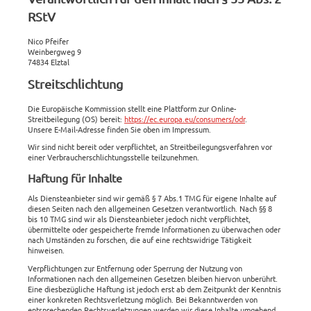
RStV
Nico Pfeifer
Weinbergweg 9
74834 Elztal
Streitschlichtung
Die Europäische Kommission stellt eine Plattform zur Online-
Streitbeilegung (OS) bereit:
https://ec.europa.eu/consumers/odr
.
Unsere E-Mail-Adresse finden Sie oben im Impressum.
Wir sind nicht bereit oder verpflichtet, an Streitbeilegungsverfahren vor
einer Verbraucherschlichtungsstelle teilzunehmen.
Haftung für Inhalte
Als Diensteanbieter sind wir gemäß § 7 Abs.1 TMG für eigene Inhalte auf
diesen Seiten nach den allgemeinen Gesetzen verantwortlich. Nach §§ 8
bis 10 TMG sind wir als Diensteanbieter jedoch nicht verpflichtet,
übermittelte oder gespeicherte fremde Informationen zu überwachen oder
nach Umständen zu forschen, die auf eine rechtswidrige Tätigkeit
hinweisen.
Verpflichtungen zur Entfernung oder Sperrung der Nutzung von
Informationen nach den allgemeinen Gesetzen bleiben hiervon unberührt.
Eine diesbezügliche Haftung ist jedoch erst ab dem Zeitpunkt der Kenntnis
einer konkreten Rechtsverletzung möglich. Bei Bekanntwerden von
entsprechenden Rechtsverletzungen werden wir diese Inhalte umgehend